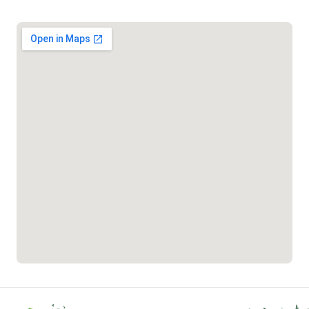
দুর্যোগের আগাম বার্তা
১৬১২২
স্মার্ট ভূমি সেবা
১০৯৮
শিশু সহায়তা লাইন
১৬১০৯
বাংলাদেশ কর্মচারী কল্যাণ বোর্ড হটলাইন
০১৯০৮৮৮৮৮৮৮
মাদকদ্রব্য নিয়ন্ত্রণ হটলাইন