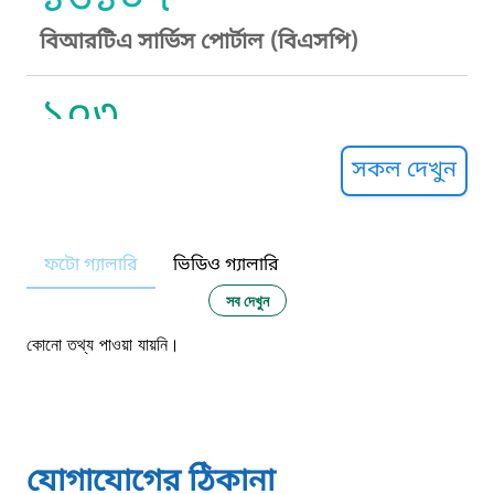
বিআরটিএ সার্ভিস পোর্টাল (বিএসপি)
১০৩
সুপ্রীম কোর্ট হেল্পলাইন
সকল দেখুন
১০৯
ফটো গ্যালারি
ভিডিও গ্যালারি
নারী ও শিশু নির্যাতন প্রতিরোধ
সব দেখুন
১০৬
কোনো তথ্য পাওয়া যায়নি।
দুদক
১০২
যোগাযোগের ঠিকানা